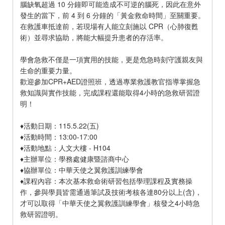
腦缺氧超過 10 分鐘即可能造成不可逆的腦死，因此在意外
發生的當下，前 4 到 6 分鐘的「黃金救命時間」至關重要。
在救護車抵達前，若現場有人能立刻施以 CPR（心肺復甦
術）並尋求協助，將能大幅提升患者的存活率。
學會急救不僅是一項實用的技能，更是危急時刻守護親友與
生命的重要力量。
歡迎參加CPR+AED證照班，透過專業救護教官指導掌握急
救知識與實作技能，完成課程還能取得4小時的急救研習證
明！
♦活動日期：115.5.22(五)
♦活動時間：13:00-17:00
♦活動地點：人文大樓 - H104
♦主辦單位：學務處健康暨諮商中心
♦協辦單位：中華天使之翼救護訓練學會
♦課程內容：本次基本救命術研習包括學理課程及實務操
作，參與學員皆需通過筆試及技術考核各達80分以上(含)，
才可以取得「中華天使之翼救護訓練學會」核發之4小時急
救研習證明。