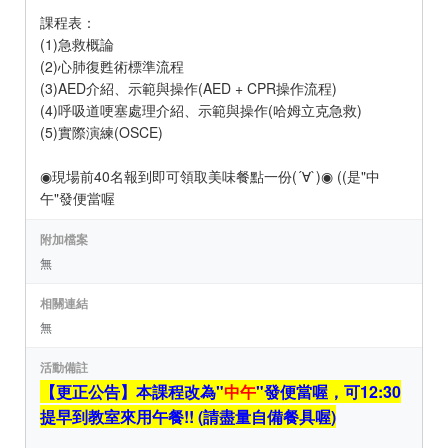
課程表：
(1)急救概論
(2)心肺復甦術標準流程
(3)AED介紹、示範與操作(AED + CPR操作流程)
(4)呼吸道哽塞處理介紹、示範與操作(哈姆立克急救)
(5)實際演練(OSCE)
◉現場前40名報到即可領取美味餐點一份(´∀`)◉ ((是"中
午"發便當喔
附加檔案
無
相關連結
無
活動備註
【更正公告】本課程改為"
中午
"發便當喔，可12:30
提早到教室來用午餐!! (請盡量自備餐具喔)