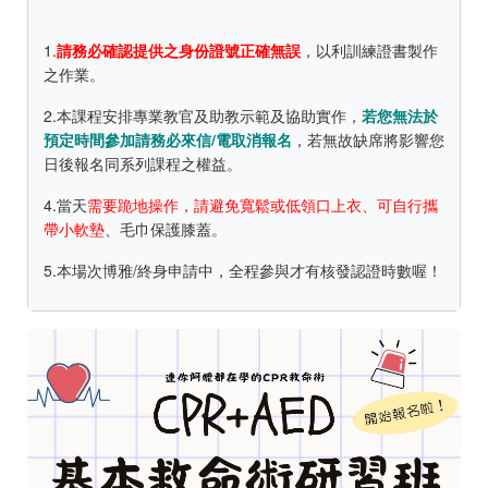
1.
請務必確認提供之身份證號正確無誤
，以利訓練證書製作
之作業。
2.本課程安排專業教官及助教示範及協助實作，
若您無法於
預定時間參加請務必來信/電取消報名
，若無故缺席將影響您
日後報名同系列課程之權益。
4.當天
需要跪地操作，請避免寬鬆或低領口上衣、可自行攜
帶小軟墊
、毛巾保護膝蓋。
5.本場次博雅/終身申請中，全程參與才有核發認證時數喔！