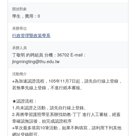
開放對象
學生，費用：0
承辦單位
行政管理暨政策學系
承辦人員
丁敬明 約聘組員 分機：36702 E-mail：
jingmingting@thu.edu.tw
活動簡介
※為加速認證流程，105年11月7日起，請先自行線上登錄，
若無事先線上登錄，不進行紙本審核。
★認證流程：
1.尚未認證之活動，請先自行線上登錄。
2.再將學習護照帶至系辦找助教-丁丁 進行人工審核，經蓋
章確認無誤後，始完成認證程序
※單次最多填寫10筆活動，如果不夠填寫，請利用下列其他
網址登錄即可。