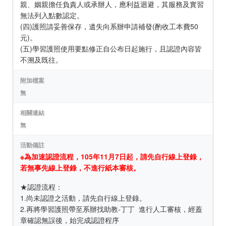
親、姻親擔任負責人或承辦人，應利益迴避，其服務及實習
無法列入點數認定。
(四)護照請妥善保存，遺失向系辦申請補發(酌收工本費50
元)。
(五)學習護照使用要點修正自公布日起施行，且認證內容皆
不溯及既往。
附加檔案
無
相關連結
無
活動備註
※為加速認證流程，105年11月7日起，請先自行線上登錄，
若無事先線上登錄，不進行紙本審核。
★認證流程：
1.尚未認證之活動，請先自行線上登錄。
2.再將學習護照帶至系辦找助教-丁丁 進行人工審核，經蓋
章確認無誤後，始完成認證程序