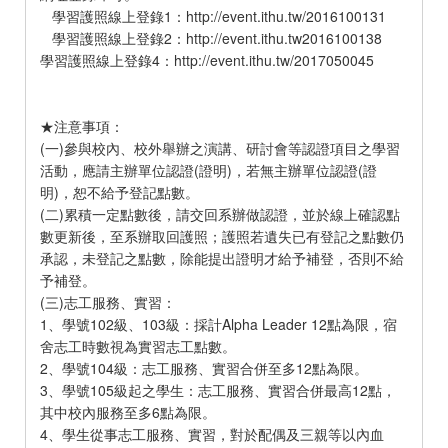
學習護照線上登錄1：http://event.ithu.tw/2016100131
學習護照線上登錄2：http://event.ithu.tw2016100138
學習護照線上登錄4：http://event.ithu.tw/2017050045
★注意事項：
(一)參與校內、校外舉辦之演講、研討會等認證項目之學習
活動，應請主辦單位認證(證明)，若無主辦單位認證(證
明)，恕不給予登記點數。
(二)累積一定點數後，請交回系辦做認證，並於線上確認點
數更新後，至系辦取回護照；護照若遺失已有登記之點數仍
承認，未登記之點數，除能提出證明才給予補登，否則不給
予補登。
(三)志工服務、實習：
1、學號102級、103級：採計Alpha Leader 12點為限，宿
舍志工時數視為實習志工點數。
2、學號104級：志工服務、實習合併至多12點為限。
3、學號105級起之學生：志工服務、實習合併最高12點，
其中校內服務至多6點為限。
4、學生從事志工服務、實習，對於配偶及三親等以內血