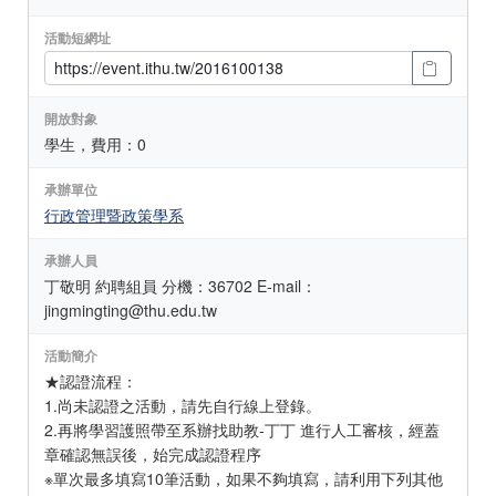
活動短網址
開放對象
學生，費用：0
承辦單位
行政管理暨政策學系
承辦人員
丁敬明 約聘組員 分機：36702 E-mail：
jingmingting@thu.edu.tw
活動簡介
★認證流程：
1.尚未認證之活動，請先自行線上登錄。
2.再將學習護照帶至系辦找助教-丁丁 進行人工審核，經蓋
章確認無誤後，始完成認證程序
※單次最多填寫10筆活動，如果不夠填寫，請利用下列其他