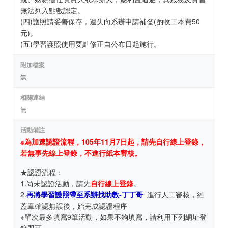
無法列入點數認定。
(四)護照請妥善保存，遺失向系辦申請補發(酌收工本費50
元)。
(五)學習護照使用要點修正自公布日起施行。
附加檔案
無
相關連結
無
活動備註
※為加速認證流程，105年11月7日起，請先自行線上登錄，
若無事先線上登錄，不進行紙本審核。
★認證流程：
1.尚未認證活動，請先
自行線上登錄
。
2.
再將學習護照帶至系辦找助教-丁丁哥
進行人工審核，經
蓋章確認無誤後，始完成認證程序
※單次最多填寫9筆活動，如果不夠填寫，請利用下列網址登