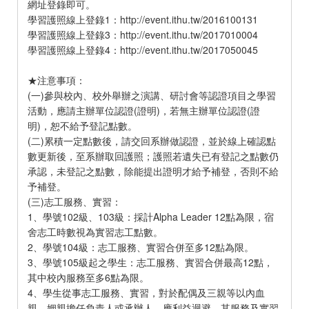
網址登錄即可。
學習護照線上登錄1：http://event.ithu.tw/2016100131
學習護照線上登錄3：http://event.ithu.tw/2017010004
學習護照線上登錄4：http://event.ithu.tw/2017050045
★注意事項：
(一)參與校內、校外舉辦之演講、研討會等認證項目之學習
活動，應請主辦單位認證(證明)，若無主辦單位認證(證
明)，恕不給予登記點數。
(二)累積一定點數後，請交回系辦做認證，並於線上確認點
數更新後，至系辦取回護照；護照若遺失已有登記之點數仍
承認，未登記之點數，除能提出證明才給予補登，否則不給
予補登。
(三)志工服務、實習：
1、學號102級、103級：採計Alpha Leader 12點為限，宿
舍志工時數視為實習志工點數。
2、學號104級：志工服務、實習合併至多12點為限。
3、學號105級起之學生：志工服務、實習合併最高12點，
其中校內服務至多6點為限。
4、學生從事志工服務、實習，對於配偶及三親等以內血
親、姻親擔任負責人或承辦人，應利益迴避，其服務及實習