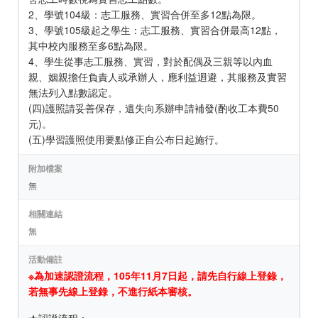
2、學號104級：志工服務、實習合併至多12點為限。
3、學號105級起之學生：志工服務、實習合併最高12點，
其中校內服務至多6點為限。
4、學生從事志工服務、實習，對於配偶及三親等以內血
親、姻親擔任負責人或承辦人，應利益迴避，其服務及實習
無法列入點數認定。
(四)護照請妥善保存，遺失向系辦申請補發(酌收工本費50
元)。
(五)學習護照使用要點修正自公布日起施行。
附加檔案
無
相關連結
無
活動備註
※為加速認證流程，105年11月7日起，請先自行線上登錄，
若無事先線上登錄，不進行紙本審核。