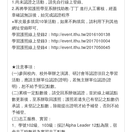
1.尚未認證之活動，請先自行線上登錄。
2.再將學習護照帶至系辦找助教-丁丁 進行人工審核，經蓋
章確認無誤後，始完成認證程序
※單次最多填寫10筆活動，如果不夠填寫，請利用下列其他
網址登錄即可。
學習護照線上登錄2：http://event.ithu.tw/2016100138
學習護照線上登錄3：http://event.ithu.tw/2017010004
學習護照線上登錄4：http://event.ithu.tw/2017050045
★注意事項：
(一)參與校內、校外舉辦之演講、研討會等認證項目之學習
活動，應請主辦單位認證(證明)，若無主辦單位認證(證
明)，恕不給予登記點數。
(二)累積一定點數後，請交回系辦做認證，並於線上確認點
數更新後，至系辦取回護照；護照若遺失已有登記之點數仍
承認，未登記之點數，除能提出證明才給予補登，否則不給
予補登。
(三)志工服務、實習：
1、學號102級、103級：採計Alpha Leader 12點為限，宿
舍志工時數視為實習志工點數。