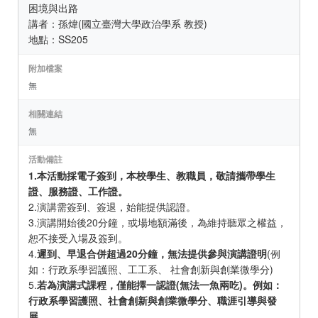
困境與出路
講者：孫煒(國立臺灣大學政治學系 教授)
地點：SS205
附加檔案
無
相關連結
無
活動備註
1.本活動採電子簽到，本校學生、教職員，敬請攜帶學生
證、服務證、工作證。
2.演講需簽到、簽退，始能提供認證。
3.演講開始後20分鐘，或場地額滿後，為維持聽眾之權益，
恕不接受入場及簽到。
4.
遲到、早退合併超過20分鐘，無法提供參與演講證明
(例
如：行政系學習護照、工工系、 社會創新與創業微學分)
5.
若為演講式課程，僅能擇一認證(無法一魚兩吃)。例如：
行政系學習護照、社會創新與創業微學分、職涯引導與發
展。