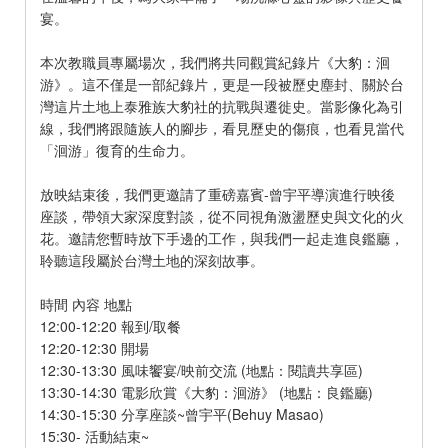
宴。
本次教職員專屬場次，我們將共同觀賞紀錄片《大豹：洄
游》。這不僅是一部紀錄片，更是一段被歷史塵封、關於台
灣這片土地上泰雅族大豹社的抗戰與遷徙史。當影像化為引
線，我們將跟隨族人的腳步，看見歷史的傷痕，也看見當代
「洄游」復育的生命力。
放映結束後，我們更邀請了重磅嘉賓-曾宇平導演進行映後
座談，帶領大家深度對談，從不同視角激盪歷史與文化的火
花。邀請您暫時放下手邊的工作，與我們一起走進良鑑廳，
聆聽這段屬於台灣土地的深刻故事。
時間 內容 地點
12:00-12:20 報到/取餐
12:20-12:30 開場
12:30-13:30 風味饗宴/映前交流 (地點：閱讀共享區)
13:30-14:30 電影欣賞《大豹：洄游》 (地點：良鑑廳)
14:30-15:30 分享座談~曾宇平(Behuy Masao)
15:30- 活動結束~