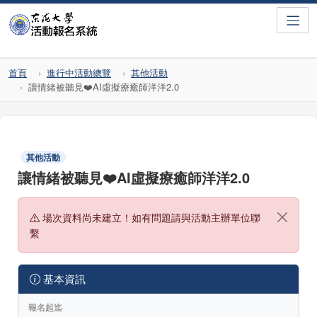
Toggle
首頁
進行中活動總覽
其他活動
讓情緒被聽見❤️AI虛擬療癒師洋洋2.0
其他活動
讓情緒被聽見❤️AI虛擬療癒師洋洋2.0
場次資料尚未建立！如有問題請與活動主辦單位聯
繫
基本資訊
報名起迄