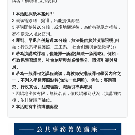
講者：楊瓊瓔(立法委員)
1.本活動採紙本簽到!!!
2.演講需簽到、簽退，始能提供認證。
3.演講開始後20分鐘，或場地額滿後，為維持聽眾之權益，
恕不接受入場及簽到。
4.
遲到、早退合併超過20分鐘，無法提供參與演講證明
(例
如：行政系學習護照、工工系、 社會創新與創業微學分)
5.
若為演講式課程，僅能擇一認證(無法一魚兩吃)。例如：
行政系學習護照、社會創新與創業微學分、職涯引導與發
展。
6.若為一般課程之課程演講，為教師安排該課程學習內容之
一，不列入學習護照點數(無法一魚兩吃)。例如：專題研
究、行政實習、組織理論、職涯引導與發展
7.因場地座位有限，無報名者，依現場報到狀況，演講開始
後，依排隊順序補位。
8.
本活動有申請博雅認證