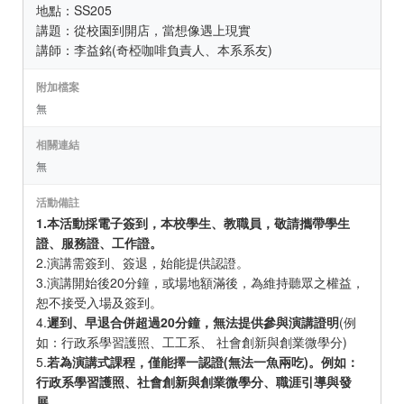
地點：SS205
講題：從校園到開店，當想像遇上現實
講師：李益銘(奇椏咖啡負責人、本系系友)
附加檔案
無
相關連結
無
活動備註
1.本活動採電子簽到，本校學生、教職員，敬請攜帶學生
證、服務證、工作證。
2.演講需簽到、簽退，始能提供認證。
3.演講開始後20分鐘，或場地額滿後，為維持聽眾之權益，
恕不接受入場及簽到。
4.
遲到、早退合併超過20分鐘，無法提供參與演講證明
(例
如：行政系學習護照、工工系、 社會創新與創業微學分)
5.
若為演講式課程，僅能擇一認證(無法一魚兩吃)。例如：
行政系學習護照、社會創新與創業微學分、職涯引導與發
展。