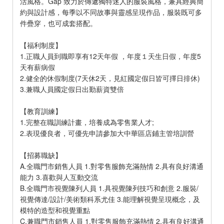
活風格。Gap 致力於傳遞獨特迷人的服裝風格，兼具經典簡
約與設計感，每季以不同故事與靈感呈現作品，服裝既可多
件疊穿，也可成套搭配。
【福利制度】
1.正職人員到職即享有12天年假 ，年度１天生日假，年度5
天有薪病假
2.健全的休假制度(7天休2天，見紅國定假日皆可擇日排休)
3.兼職人員國定假日出勤薪資雙倍
【教育訓練】
1.完整在職訓練計畫，培養成為零售業人才;
2.表現優良者，可優先申請參加大中華區店鋪主管培訓營
【招募職缺】
A.全職門市銷售人員 1.對零售服飾充滿熱情 2.具有良好溝通
能力 3.喜歡與人互動交流
B.全職門市視覺陳列人員 1.具視覺陳列技巧和創意 2.服裝/
視覺傳達/設計/美術類科系尤佳 3.能理解視覺呈現概念，及
模特的造型和視覺重點
C.兼職門市銷售人員 1.對零售服飾充滿熱情 2.具有良好溝通