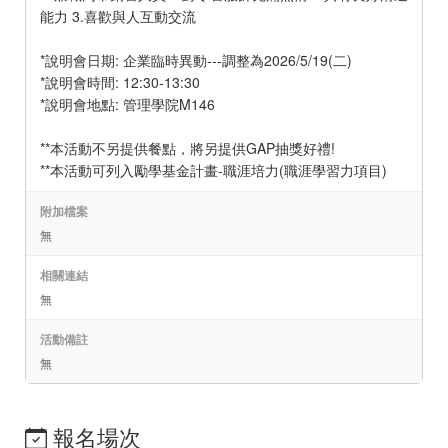
能力 3.喜歡與人互動交流
*說明會日期: 企業臨時異動---調整為2026/5/19(二)
*說明會時間: 12:30-13:30
*說明會地點: 管理學院M146
**本活動不另提供餐點，將另提供GAP抽獎好禮!
**本活動可列入勵學基金計畫-職涯培力(職涯學習力項目)
附加檔案
無
相關連結
無
活動備註
無
報名場次