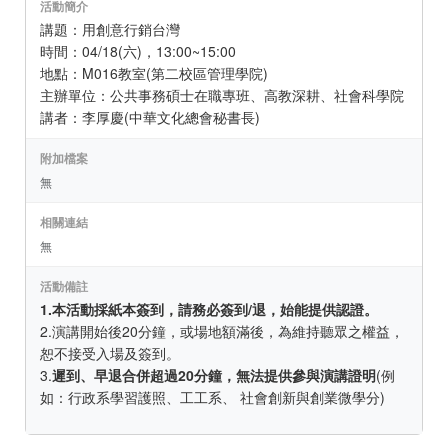
活動簡介
講題：用創意行銷台灣
時間：04/18(六)，13:00~15:00
地點：M016教室(第二校區管理學院)
主辦單位：公共事務碩士在職專班、高教深耕、社會科學院
講者：李厚慶(中華文化總會秘書長)
附加檔案
無
相關連結
無
活動備註
1.本活動採紙本簽到，請務必簽到/退，始能提供認證。
2.演講開始後20分鐘，或場地額滿後，為維持聽眾之權益，
恕不接受入場及簽到。
3.
遲到、早退合併超過20分鐘，無法提供參與演講證明
(例
如：行政系學習護照、工工系、 社會創新與創業微學分)