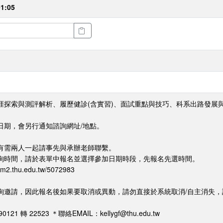
01:05
涯探索與測評解析、履歷健診(含實習)、面試重點與技巧、科系出路發展
日期，會另行通知諮詢網址/地點。
有需兩人一起請事先與承辦老師聯繫。
詢時間，請於表單中報名並選擇參加日期時段，先報名先選時間。
.thu.edu.tw/5072983
詢邀請，因此報名後如果要取消或異動，請勿直接於系統取消/自主消失
 轉 22523 ＊聯絡EMAIL：kellygf@thu.edu.tw