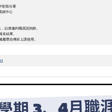
中彰投分署
成就中心
報名，以便邀約職涯諮詢師。
知報名結果。
準備履歷自傳於上課使用。
83