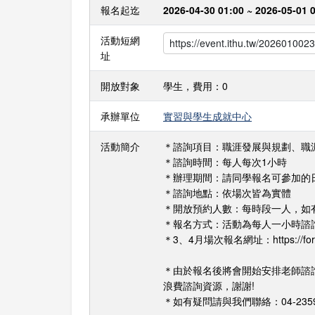
報名起迄
2026-04-30 01:00 ~ 2026-05-01 
活動短網
址
開放對象
學生，費用：0
承辦單位
實習與學生成就中心
活動簡介
＊諮詢項目：職涯發展與規劃、職
＊諮詢時間：每人每次1小時
＊辦理期間：請同學報名可參加的
＊諮詢地點：依場次皆為實體
＊開放預約人數：每時段一人，如
＊報名方式：活動為每人一小時諮
＊3、4月場次報名網址：https://form2
＊由於報名後將會開始安排老師諮
浪費諮詢資源，謝謝!
＊如有疑問請與我們聯絡：04-23590121