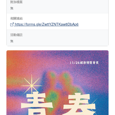
附加檔案
無
相關連結
https://forms.gle/ZwttYZNTKaw8DbAp6
活動備註
無