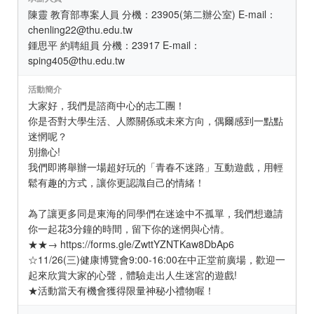
陳靈 教育部專案人員 分機：23905(第二辦公室) E-mail：
chenling22@thu.edu.tw
鍾思平 約聘組員 分機：23917 E-mail：
sping405@thu.edu.tw
活動簡介
大家好，我們是諮商中心的志工團！
你是否對大學生活、人際關係或未來方向，偶爾感到一點點
迷惘呢？
別擔心!
我們即將舉辦一場超好玩的「青春不迷路」互動遊戲，用輕
鬆有趣的方式，讓你更認識自己的情緒！
為了讓更多同是東海的同學們在迷途中不孤單，我們想邀請
你一起花3分鐘的時間，留下你的迷惘與心情。
★★→ https://forms.gle/ZwttYZNTKaw8DbAp6
☆11/26(三)健康博覽會9:00-16:00在中正堂前廣場，歡迎一
起來欣賞大家的心聲，體驗走出人生迷宮的遊戲!
★活動當天有機會獲得限量神秘小禮物喔！