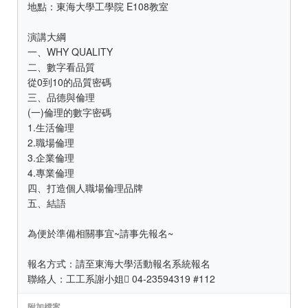
地點：東海大學工學院 E108教室
演講大綱
一、WHY QUALITY
二、數字看品質
從0到10的品質密碼
三、品德與倫理
(一)倫理的數字密碼
1.生活倫理
2.職場倫理
3.企業倫理
4.專業倫理
四、打造個人職場倫理品牌
五、結語
為便於準備相關事宜~請事先報名~
報名方式：請至東海大學活動報名系統報名
聯絡人：工工系謝小姐 04-23594319 #112
附加檔案