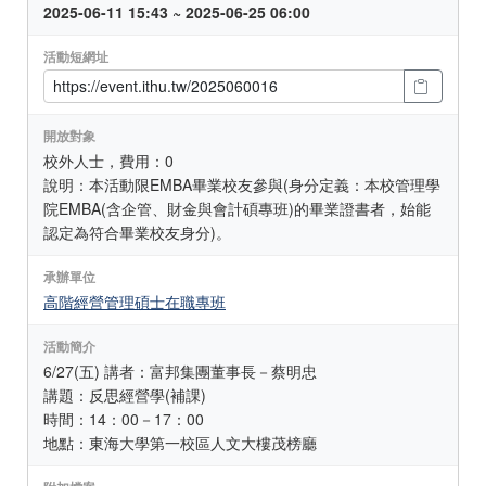
2025-06-11 15:43 ~ 2025-06-25 06:00
活動短網址
開放對象
校外人士，費用：0
說明：本活動限EMBA畢業校友參與(身分定義：本校管理學
院EMBA(含企管、財金與會計碩專班)的畢業證書者，始能
認定為符合畢業校友身分)。
承辦單位
高階經營管理碩士在職專班
活動簡介
6/27(五) 講者：富邦集團董事長－蔡明忠
講題：反思經營學(補課)
時間：14：00－17：00
地點：東海大學第一校區人文大樓茂榜廳