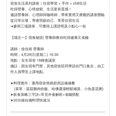
宿舍生活系列講座｜住宿學習 × 手作 × chill生活
吃得營養、心情放鬆、生活更有質感！
邀請營養師、心理師與咖啡師，帶來實用又療癒的講座體驗
從日常出發，學會照顧自己、享受住宿生活
➜參與三場講座，可獲得上課證明及小點心一份
【場次一】宿食秘技| 營養師教你吃得健康又省錢
講師：徐佳靖 營養師
時間：4月29日(星期二) 16:30
地點：女生宿舍 18棟會議室
備註：因女宿有門禁，其他宿舍區同學請在門口集合，由工
作人員帶至上課地點。
➤料理實作：運用宿舍簡易廚房設備備餐
(菜單：菇菇雞肉炊飯、哈佛濃湯輕鬆補菜、小魚蛋花粥)
➤飲食策略三字訣+常見外食解析+省錢搭配
➤20分鐘自備料理快速法
-------------------------------------------------------------------------