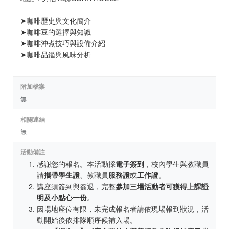
➤咖啡歷史與文化簡介
➤咖啡豆的選擇與知識
➤咖啡沖煮技巧與設備介紹
➤咖啡品鑑與風味分析
附加檔案
無
相關連結
無
活動備註
感謝您的報名。本活動採
電子簽到
，校內學生與教職員
請
攜帶學生證
、教職員
服務證
或
工作證
。
講座須簽到與簽退，完整
參加三場活動者可獲得上課證
明及小點心一份
。
因場地座位有限，未完成報名者請依現場報到狀況，活
動開始後依排隊順序候補入場。