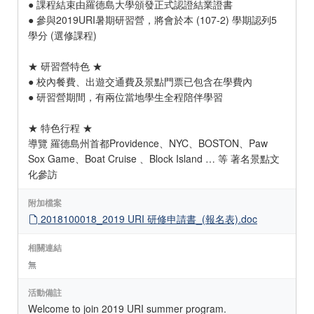
● 課程結束由羅德島大學頒發正式認證結業證書
● 參與2019URI暑期研習營，將會於本 (107-2) 學期認列5
學分 (選修課程)
★ 研習營特色 ★
● 校內餐費、出遊交通費及景點門票已包含在學費內
● 研習營期間，有兩位當地學生全程陪伴學習
★ 特色行程 ★
導覽 羅德島州首都Providence、NYC、BOSTON、Paw
Sox Game、Boat Cruise 、Block Island … 等 著名景點文
化參訪
附加檔案
2018100018_2019 URI 研修申請書_(報名表).doc
相關連結
無
活動備註
Welcome to join 2019 URI summer program.