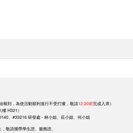
:00開始報到，為使活動順利進行不受打擾，敬請
12:20前
完成入席）
 H321）
#30140、#33216 研發處 - 林小姐、莊小姐、何小姐
員生，敬請攜帶學生證、服務證。