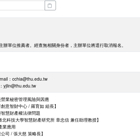
經主辦單位推薦者。經查無相關身份者，主辦單位將逕行取消報名。
l：cchia@thu.edu.tw
lin@thu.edu.tw
淺談營業秘密管理風險與因應
智財中心 / 羅育如 組長】
理與智慧財產權法律問題
北科技大學智慧財產研究所 章忠信 兼任助理教授】
果產業應用
 / 張大慈 策略長】