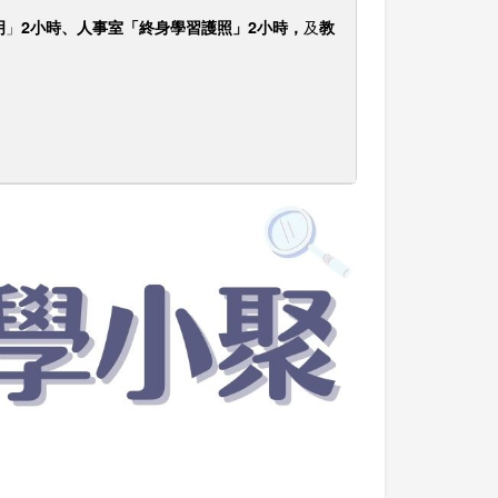
」
及
明
2小時、人事室「終身學習護照」2小時，
教