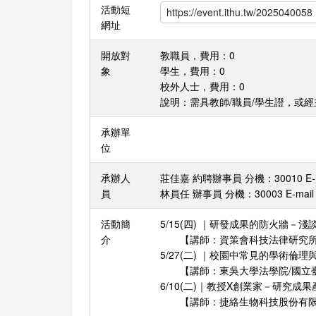
活動短
網址
開放對
教職員，費用：0
象
學生，費用：0
校外人士，費用：0
說明：需具教師/職員/學生證，或
承辦單
位
承辦人
莊佳嘉 約聘辦事員 分機：30010 E-mai
員
林員任 辦事員 分機：30003 E-mail：yj
活動簡
5/15(四) ｜研發成果的防火牆－
介
【講師：資策會科技法律研究所創意
5/27(二) ｜校園中常見的學術倫
【講師：東吳大學法學院/國立臺
6/10(二)｜教授X創業家－研究成
【講師：捷絡生物科技股份有限公司