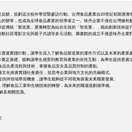
反饋，規劃這次校外學習暨參訪行動。台灣食品產業自20世紀初期逐漸發
化的變革，也成為全球食品產業的領導者之一。味丹企業不僅在台灣擁有
丹從傳統「製造業」逐漸轉型為結合生技的「智造業」，藉由創新技術提
推動社區電影文化與親子共讀等多元活動。圖書館的成立不僅是味丹企業
在透過實踐行動，讓學生深入了解食品製造業的運作方式以及未來的產業
作奠定基礎。能夠讓學生感受到教育與產業的良性互動，為學生提供更廣
解食品生產流程與技術，掌握食品安全及品質控制的要點。
透過文化推廣實踐社會責任，並思考企業與地方文化的共融模式。
生提供跨領域學習機會，讓學生能夠從不同視角探索未來職業發展。
訪，理解食品工業和生物技術的轉變，為未來的職場規劃做準備。
了解及相關意識。
吃