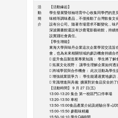
活
【活動緣起】
動
學生發展暨領袖培育中心收集同學們的意見
簡
味精等調味產品，不僅推動了台灣飲食文
介
設有分公司。隨著市場需求不斷變化，味
深波圖書館還設有沙鹿電影藝術館，持續
設實踐社會責任。
【學生增能】
東海大學與味丹企業這次企業學習交流旨
會，也為未來相關領域的參訪機會持續合
 提升食品製造業專業知識： 學生將了
 拓展文化視野： 讓學生理解企業如何
 跨域學習與合作機會： 此次活動為學
 增強就業競爭力： 學生能通過實地參
 常識增進與具備: 擴展對於食品安全的
【活動時間】 9 月 27 日(五)
13:00-13:20 集合 第一校區門口停車場
13:20-13:50 車程
13:50-15:00食品產業介紹及經驗分享+試
15:00-15:50 參觀味精廠
15:50-16:10 學生QA時間