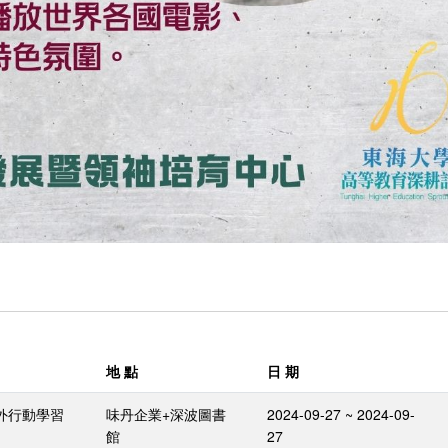
地 點
日 期
外行動學習
味丹企業+深波圖書
2024-09-27 ~ 2024-09-
館
27