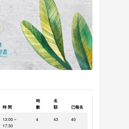
時
名
時 間
數
額
已報名
13:00 ~
4
43
40
17:30