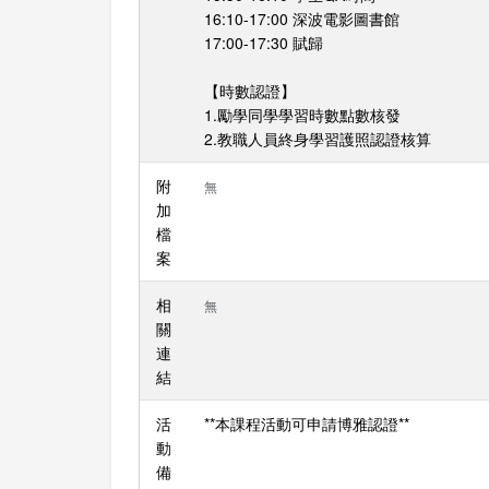
16:10-17:00 深波電影圖書館
17:00-17:30 賦歸
【時數認證】
1.勵學同學學習時數點數核發
2.教職人員終身學習護照認證核算
附
無
加
檔
案
相
無
關
連
結
活
**本課程活動可申請博雅認證**
動
備