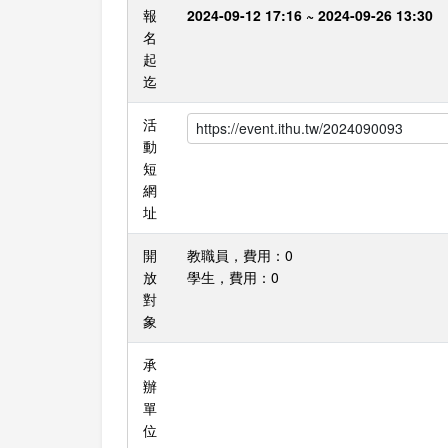
報
2024-09-12 17:16 ~ 2024-09-26 13:30
名
起
迄
活
動
短
網
址
開
教職員，費用：0
放
學生，費用：0
對
象
承
辦
單
位