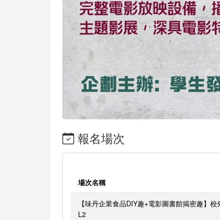
報名場次
場次名稱
【味丹企業食品DIY趣+電影圖書館揭密趣】校
L2