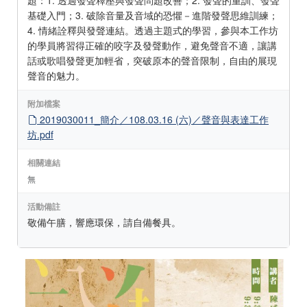
題：1. 透過發聲釋壓與發聲問題改善；2. 發聲的重訓、發聲
基礎入門；3. 破除音量及音域的恐懼－進階發聲思維訓練；
4. 情緒詮釋與發聲連結。透過主題式的學習，參與本工作坊
的學員將習得正確的咬字及發聲動作，避免聲音不適，讓講
話或歌唱發聲更加輕省，突破原本的聲音限制，自由的展現
聲音的魅力。
附加檔案
2019030011_簡介／108.03.16 (六)／聲音與表達工作
坊.pdf
相關連結
無
活動備註
敬備午膳，響應環保，請自備餐具。