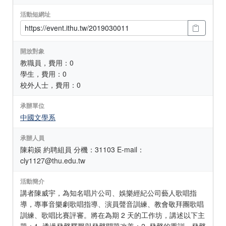
活動短網址
開放對象
教職員，費用：0
學生，費用：0
校外人士，費用：0
承辦單位
中國文學系
承辦人員
陳莉媖 約聘組員 分機：31103 E-mail：
cly1127@thu.edu.tw
活動簡介
講者陳威宇，為知名唱片公司、娛樂經紀公司藝人歌唱指
導，專事音樂劇歌唱指導、演員聲音訓練、教會敬拜團歌唱
訓練、歌唱比賽評審。將在為期 2 天的工作坊，講述以下主