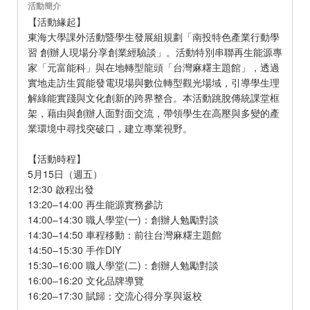
活動簡介
【活動緣起】
東海大學課外活動暨學生發展組規劃「南投特色產業行動學
習 創辦人現場分享創業經驗談」。活動特別串聯再生能源專
家「元富能科」與在地轉型龍頭「台灣麻糬主題館」，透過
實地走訪生質能發電現場與數位轉型觀光場域，引導學生理
解綠能實踐與文化創新的跨界整合。本活動跳脫傳統課堂框
架，藉由與創辦人面對面交流，帶領學生在高壓與多變的產
業環境中尋找突破口，建立專業視野。
【活動時程】
5月15日（週五）
12:30 啟程出發
13:20–14:00 再生能源實務參訪
14:00–14:30 職人學堂(一)：創辦人勉勵對談
14:30–14:50 車程移動：前往台灣麻糬主題館
14:50–15:30 手作DIY
15:30–16:00 職人學堂(二)：創辦人勉勵對談
16:00–16:20 文化品牌導覽
16:20–17:30 賦歸：交流心得分享與返校