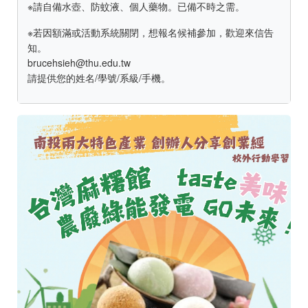
※請自備水壺、防蚊液、個人藥物。已備不時之需。
※若因額滿或活動系統關閉，想報名候補參加，歡迎來信告
知。
brucehsieh@thu.edu.tw
請提供您的姓名/學號/系級/手機。