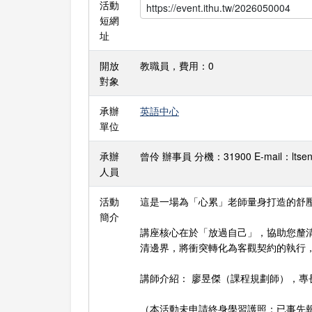
活動
短網
址
開放
教職員，費用：0
對象
承辦
英語中心
單位
承辦
曾伶 辦事員 分機：31900 E-mail：ltseng
人員
活動
這是一場為「心累」老師量身打造的舒
簡介
講座核心在於「放過自己」，協助您釐
清邊界，將衝突轉化為客觀契約的執行
講師介紹： 廖昱傑（課程規劃師），專
（本活動未申請終身學習護照；已事先報