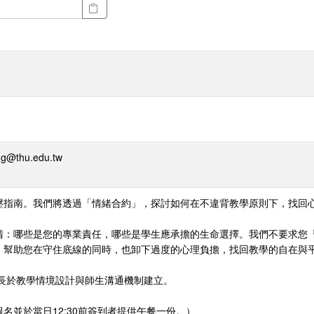
@thu.edu.tw
壓指南。我們將透過「情緒合約」，探討如何在不違背教學原則下，找回
清：哪些是您的專業責任，哪些是學生應承擔的生命選擇。我們不要求您
，幫助您在守住底線的同時，也卸下過度的心理負擔，找回教學的自在與
長於教學情境設計與師生溝通機制建立。
名並於當日12:30前簽到者提供午餐一份。）