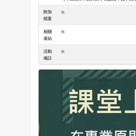
附加
無
檔案
相關
無
連結
活動
無
備註