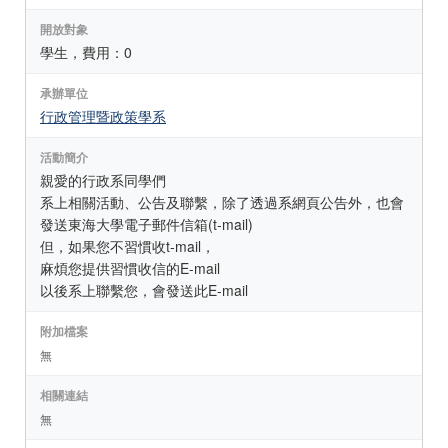
開放對象
學生，費用：0
承辦單位
行政管理暨政策學系
活動簡介
親愛的行政系同學們
系上相關活動、公告及聯繫，除了透過系網頁公告外，也會
發送東海大學電子郵件信箱(t-mail)
但，如果您不習慣收t-mail，
麻煩您提供習慣收信的E-mail
以後系上聯繫您，會發送此E-mail
附加檔案
無
相關連結
無