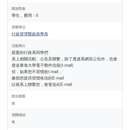
開放對象
學生，費用：0
承辦單位
行政管理暨政策學系
活動簡介
親愛的行政系同學們
系上相關活動、公告及聯繫，除了透過系網頁公告外，也會
發送東海大學電子郵件信箱(t-mail)
但，如果您不習慣收t-mail，
麻煩您提供習慣收信的E-mail
以後系上聯繫您，會發送此E-mail
附加檔案
無
相關連結
無