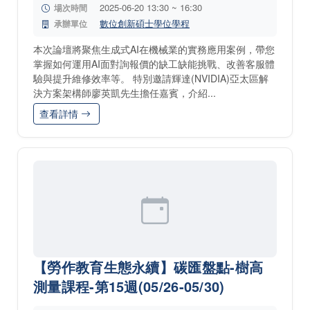
2025-06-20 13:30 ~ 16:30
場次時間
數位創新碩士學位學程
承辦單位
本次論壇將聚焦生成式AI在機械業的實務應用案例，帶您
掌握如何運用AI面對詢報價的缺工缺能挑戰、改善客服體
驗與提升維修效率等。 特別邀請輝達(NVIDIA)亞太區解
決方案架構師廖英凱先生擔任嘉賓，介紹...
查看詳情
【勞作教育生態永續】碳匯盤點-樹高
測量課程-第15週(05/26-05/30)