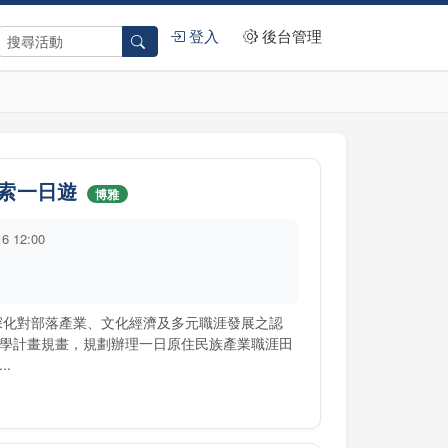
登入
後台管理
索一日遊
博雅
16 12:00
深化對部落產業、文化經濟及多元職涯發展之認
學計畫規畫，規劃辦理一日原住民族產業職涯田
.