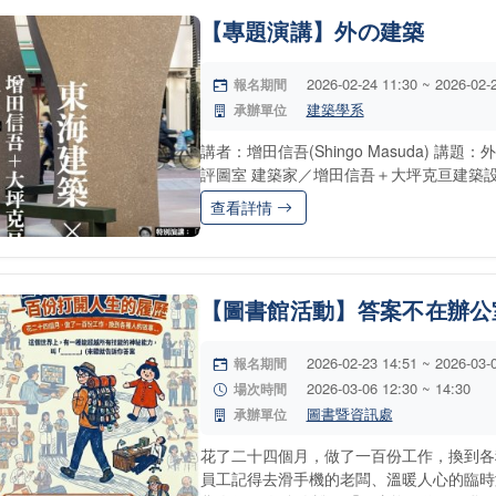
【專題演講】外の建築
2026-02-24 11:30 ~ 2026-02-
報名期間
建築學系
承辦單位
講者：增田信吾(Shingo Masuda) 講
評圖室 建築家／增田信吾＋大坪克亘建築設計
查看詳情
【圖書館活動】答案不在辦公
2026-02-23 14:51 ~ 2026-03-
報名期間
2026-03-06 12:30 ~ 14:30
場次時間
圖書暨資訊處
承辦單位
花了二十四個月，做了一百份工作，換到各
員工記得去滑手機的老闆、溫暖人心的臨時