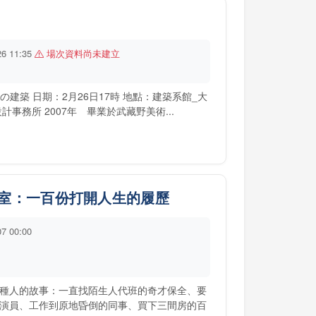
26 11:35
場次資料尚未建立
題：外の建築 日期：2月26日17時 地點：建築系館_大
事務所 2007年 畢業於武藏野美術...
室：一百份打開人生的履歷
07 00:00
種人的故事：一直找陌生人代班的奇才保全、要
演員、工作到原地昏倒的同事、買下三間房的百