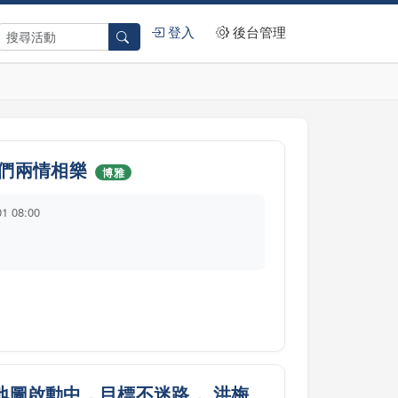
登入
後台管理
們兩情相樂
博雅
01 08:00
生地圖啟動中，目標不迷路， 洪梅