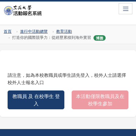
Toggle
首頁
進行中活動總覽
教育活動
打造你的國際競爭力：從經歷累積到海外實習
博雅
請注意，如為本校教職員或學生請先登入，校外人士請選擇
校外人士報名入口
教職員 及 在校學生 登
本活動僅限教職員及在
入
校學生參加