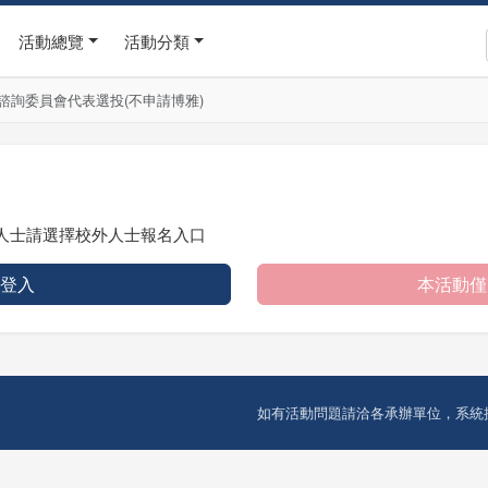
活動總覽
活動分類
諮詢委員會代表選投(不申請博雅)
人士請選擇校外人士報名入口
 登入
本活動僅
如有活動問題請洽各承辦單位，系統