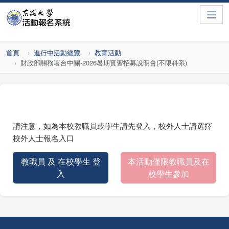
Toggle
首頁
進行中活動總覽
教育活動
財政部關務署台中關-2026暑期實習招募說明會(不限科系)
請注意，如為本校教職員或學生請先登入，校外人士請選擇
校外人士報名入口
教職員 及 在校學生 登
本活動僅限教職員及在
入
校學生參加