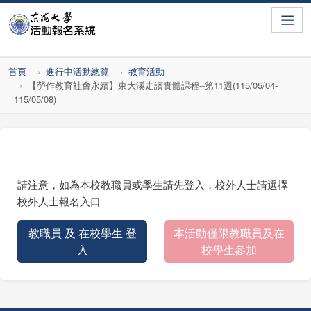
Toggle
首頁
進行中活動總覽
教育活動
【勞作教育社會永續】東大溪走讀實體課程--第11週(115/05/04-
115/05/08)
請注意，如為本校教職員或學生請先登入，校外人士請選擇
校外人士報名入口
教職員 及 在校學生 登
本活動僅限教職員及在
入
校學生參加