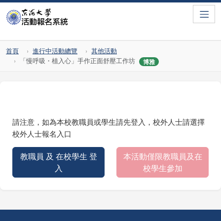
Toggle
首頁
進行中活動總覽
其他活動
「慢呼吸・植入心」手作正面舒壓工作坊
博雅
請注意，如為本校教職員或學生請先登入，校外人士請選擇
校外人士報名入口
教職員 及 在校學生 登
本活動僅限教職員及在
入
校學生參加