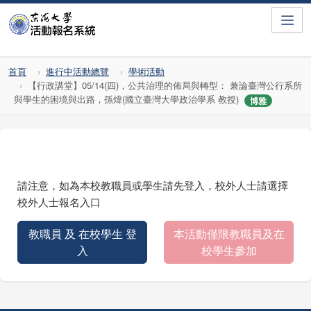
Toggle
首頁
進行中活動總覽
學術活動
【行政講堂】05/14(四)，公共治理的佈局與轉型： 兼論臺灣公行系所
與學生的困境與出路，孫煒(國立臺灣大學政治學系 教授)
博雅
請注意，如為本校教職員或學生請先登入，校外人士請選擇
校外人士報名入口
教職員 及 在校學生 登
本活動僅限教職員及在
入
校學生參加