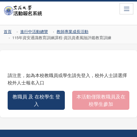
Toggle
首頁
進行中活動總覽
教師專業成長活動
115年資安通識教育訓練課程-資訊資產風險評鑑教育訓練
請注意，如為本校教職員或學生請先登入，校外人士請選擇
校外人士報名入口
教職員 及 在校學生 登
本活動僅限教職員及在
入
校學生參加