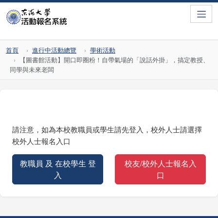
Toggle
首頁
進行中活動總覽
學術活動
【圖書館活動】開口即圈粉！自帶氣場的「說話外掛」，搞定教授、
同學與未來老闆
請注意，如為本校教職員或學生請先登入，校外人士請選擇
校外人士報名入口
教職員 及 在校學生 登
校友/校外人士報名入
入
口