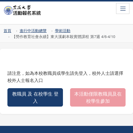
Toggle
首頁
進行中活動總覽
學術活動
【勞作教育社會永續】東大溪劇本殺實體課程 第7週 4/6-4/10
請注意，如為本校教職員或學生請先登入，校外人士請選擇
校外人士報名入口
教職員 及 在校學生 登
本活動僅限教職員及在
入
校學生參加