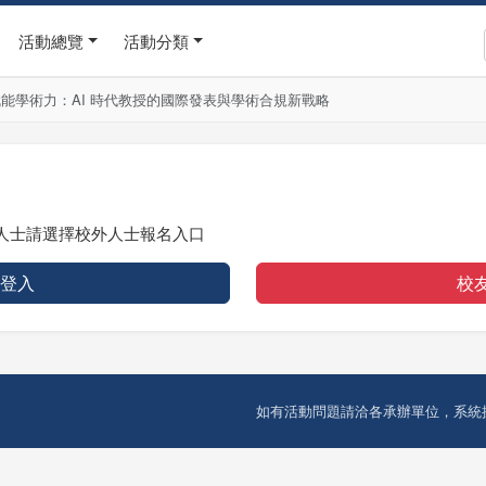
活動總覽
活動分類
 賦能學術力：AI 時代教授的國際發表與學術合規新戰略
人士請選擇校外人士報名入口
 登入
校
如有活動問題請洽各承辦單位，系統