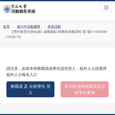
Toggle
首頁
進行中活動總覽
其他活動
【勞作教育生態永續】碳匯盤點-樹胸徑測量課程 第7週(115/04/06-
115/04/10)
請注意，如為本校教職員或學生請先登入，校外人士請選擇
校外人士報名入口
教職員 及 在校學生 登
本活動僅限教職員及在
入
校學生參加