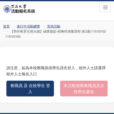
Toggle
首頁
進行中活動總覽
其他活動
【勞作教育生態永續】碳匯盤點-樹胸徑測量課程-第2週(115/03/02-
115/03/06)
請注意，如為本校教職員或學生請先登入，校外人士請選擇
校外人士報名入口
教職員 及 在校學生 登
本活動僅限教職員及在
入
校學生參加