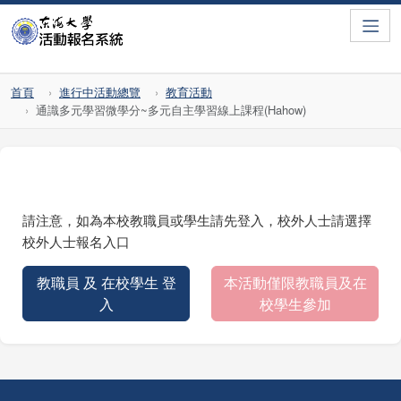
Toggle
首頁
進行中活動總覽
教育活動
通識多元學習微學分~多元自主學習線上課程(Hahow)
請注意，如為本校教職員或學生請先登入，校外人士請選擇
校外人士報名入口
教職員 及 在校學生 登
本活動僅限教職員及在
入
校學生參加