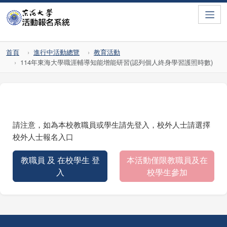
Toggle
首頁
進行中活動總覽
教育活動
114年東海大學職涯輔導知能增能研習(認列個人終身學習護照時數)
請注意，如為本校教職員或學生請先登入，校外人士請選擇
校外人士報名入口
教職員 及 在校學生 登
本活動僅限教職員及在
入
校學生參加