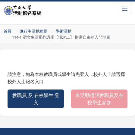
Toggle
首頁
進行中活動總覽
學術活動
114-1 宿舍生活系列講座【場次二】 財富自由的入門地圖
請注意，如為本校教職員或學生請先登入，校外人士請選擇
校外人士報名入口
教職員 及 在校學生 登
本活動僅限教職員及在
入
校學生參加