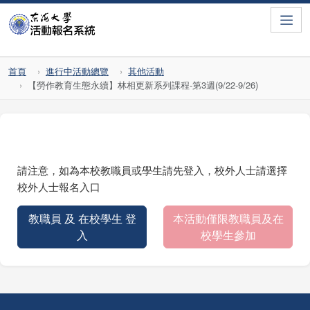
Toggle
首頁
進行中活動總覽
其他活動
【勞作教育生態永續】林相更新系列課程-第3週(9/22-9/26)
請注意，如為本校教職員或學生請先登入，校外人士請選擇
校外人士報名入口
教職員 及 在校學生 登
本活動僅限教職員及在
入
校學生參加