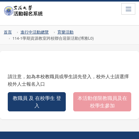
Toggle
首頁
進行中活動總覽
育樂活動
114-1學期資源教室跨校聯合迎新活動(博雅L0)
請注意，如為本校教職員或學生請先登入，校外人士請選擇
校外人士報名入口
教職員 及 在校學生 登
本活動僅限教職員及在
入
校學生參加