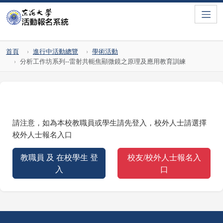
Toggle
首頁
進行中活動總覽
學術活動
分析工作坊系列--雷射共軛焦顯微鏡之原理及應用教育訓練
請注意，如為本校教職員或學生請先登入，校外人士請選擇
校外人士報名入口
教職員 及 在校學生 登
校友/校外人士報名入
入
口