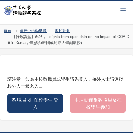
Toggle
首頁
進行中活動總覽
學術活動
【行政講堂】6/26，Insights from open data on the impact of COVID
19 in Korea，辛恩珍(韓國成均館大學副教授)
請注意，如為本校教職員或學生請先登入，校外人士請選擇
校外人士報名入口
教職員 及 在校學生 登
本活動僅限教職員及在
入
校學生參加