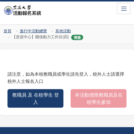
Toggle
首頁
進行中活動總覽
其他活動
【原資中心】關係動力工作坊(四)
博雅
請注意，如為本校教職員或學生請先登入，校外人士請選擇
校外人士報名入口
教職員 及 在校學生 登
本活動僅限教職員及在
入
校學生參加