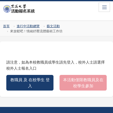
Toggle
首頁
進行中活動總覽
藝文活動
來放鬆吧！情緒紓壓流體藝術工作坊
請注意，如為本校教職員或學生請先登入，校外人士請選擇
校外人士報名入口
教職員 及 在校學生 登
本活動僅限教職員及在
入
校學生參加