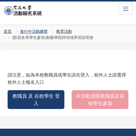
Toggle
首頁
進行中活動總覽
教育活動
(歡迎各系學生參加)創藝學院跨領域學習說明會
請注意，如為本校教職員或學生請先登入，校外人士請選擇
校外人士報名入口
教職員 及 在校學生 登
本活動僅限教職員及在
入
校學生參加