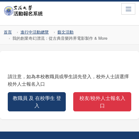
Toggle
首頁
進行中活動總覽
藝文活動
我的創業奇幻漂流：從古典音樂跨界電影製作 & More
請注意，如為本校教職員或學生請先登入，校外人士請選擇
校外人士報名入口
教職員 及 在校學生 登
校友/校外人士報名入
入
口